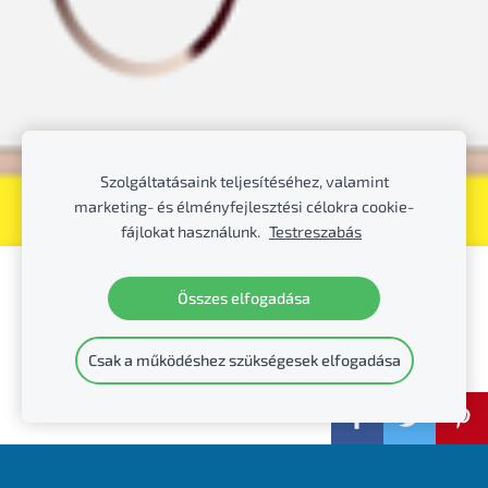
Szolgáltatásaink teljesítéséhez, valamint
marketing- és élményfejlesztési célokra cookie-
fájlokat használunk.
Testreszabás
Hozzon létre weboldalt vagy webáruházat a
Összes elfogadása
Mozello segítségével.
Gyorsan, egyszerűen, programozás nélkül.
Csak a működéshez szükségesek elfogadása
Bővebb információ
Jó dolgok blogja