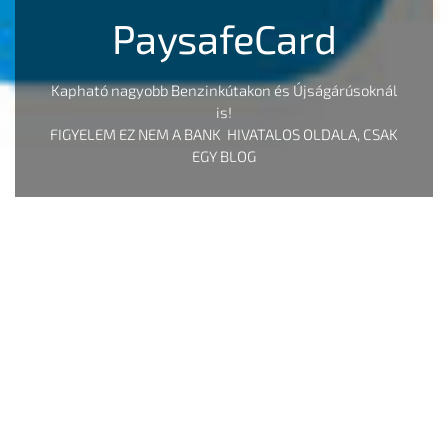
PaysafeCard
Kapható nagyobb Benzinkútakon és Újságárúsoknál
is!
FIGYELEM EZ NEM A BANK HIVATALOS OLDALA, CSAK
EGY BLOG