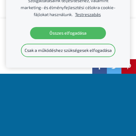
Szolgáltatásaink teljesítéséhez, valamint
marketing- és élményfejlesztési célokra cookie-
fájlokat használunk.
Testreszabás
Hozzon létre weboldalt vagy webáruházat a
Összes elfogadása
Mozello segítségével.
Gyorsan, egyszerűen, programozás nélkül.
Csak a működéshez szükségesek elfogadása
Bővebb információ
Jó dolgok blogja
Ajándék Level
Pontok