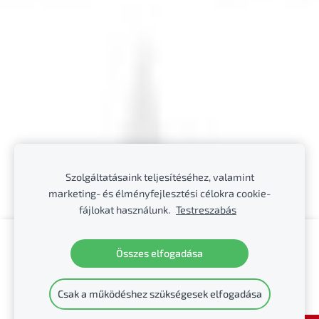
Szolgáltatásaink teljesítéséhez, valamint
marketing- és élményfejlesztési célokra cookie-
fájlokat használunk.
Testreszabás
Hozzon létre weboldalt vagy webáruházat a
Összes elfogadása
Mozello segítségével.
Gyorsan, egyszerűen, programozás nélkül.
Csak a működéshez szükségesek elfogadása
Bővebb információ