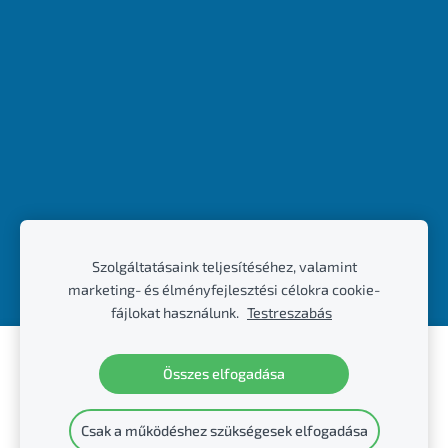
Szolgáltatásaink teljesítéséhez, valamint
marketing- és élményfejlesztési célokra cookie-
fájlokat használunk.
Testreszabás
Hozzon létre weboldalt vagy webáruházat a
Összes elfogadása
Mozello segítségével.
Gyorsan, egyszerűen, programozás nélkül.
Csak a működéshez szükségesek elfogadása