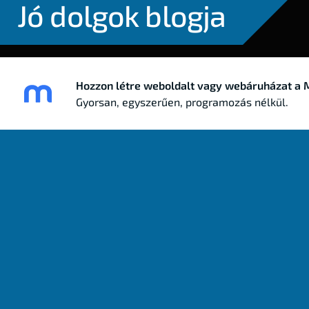
Jó dolgok blogja
I LOVE RAIFFEISEN
MONESE
Hozzon létre weboldalt vagy webáruházat a M
Gyorsan, egyszerűen, programozás nélkül.
15 Euro ingyen 
Neked és csak 4 ismerősödnek!
Nem csak a Revolutot érdemes kipróbálni, ha külf
valamint 15 brit font bónuszt is kaphatsz
regisztrá