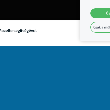
Ös
INGYEN BANKKÁRTYA
UNIQUA BIZTOSÍTÓ AJÁNDÉK
Csak a mű
ozello segítségével.
FORINTBAN
öldi devizákban fogadnánk pénzt, vagy fizetnénk, hanem a
Mo
ció
után, ha feltöltötted egyszer 3500 Forinttal az új kártyád 