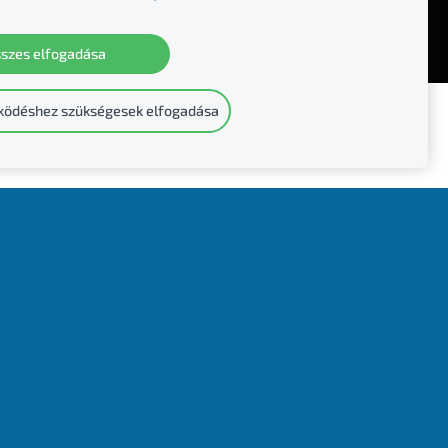
szes elfogadása
OK
INGYEN COIN
REFUNDO
PAYSAFECARD
ködéshez szükségesek elfogadása
Visszaélés jelentése
Bővebb információ
KORLÁTLAN HÍVÁS
BPC
GDPR
nese-t
is, amely egy GBP és EUR bankszámlát ad,
egy régi bankkártyával.